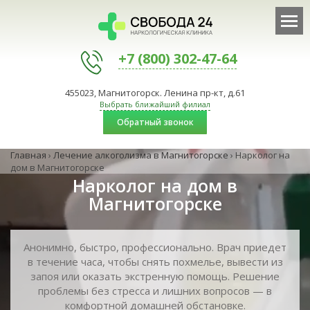
+7 (800) 302-47-64
455023, Магнитогорск. Ленина пр-кт, д.61
Выбрать ближайший филиал
Обратный звонок
Главная
›
Лечение алкоголизма в Магнитогорске
›
Нарколог на
дом в Магнитогорске
Нарколог на дом в
Магнитогорске
Анонимно, быстро, профессионально. Врач приедет
в течение часа, чтобы снять похмелье, вывести из
запоя или оказать экстренную помощь. Решение
проблемы без стресса и лишних вопросов — в
комфортной домашней обстановке.