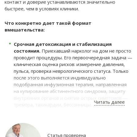
контакт и доверие устанавливаются значительно
быстрее, чем в условиях клиники.
Что конкретно дает такой формат
вмешательства:
Срочная детоксикация и стабилизация
состояния.
Приехавший нарколог на дом не просто
проводит процедуры. Его первоочередная задача —
клиническая оценка рисков: измерение давления,
пульса, проверка неврологического статуса. Только
после этого выполняется индивидуально
подобранная инфузионная терапия, направленная
на купирование абстинентного синдрома, защиту
внутренних органов и снятие острых симптомов —
Читать далее
тремора, тахикардии, бессонницы.
Создание «терапевтического окна» для
диалога.
После медикаментозного облегчения
физических страданий наступает кратковременный
период ясности сознания. Этим моментом должен
Статья проверена