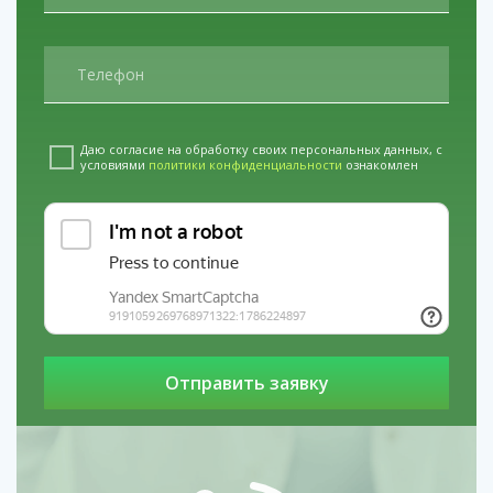
нарколога на дом позволяет профессионально
провести детоксикацию, снять риски для сердечно-
сосудистой системы и облегчить физические
страдания, что само по себе становится важным
мотивирующим фактором.
Прерывание запойного состояния.
Длительная
Даю согласие на обработку своих персональных данных, с
интоксикация — это нагрузка на все органы. Резкая
условиями
политики конфиденциальности
ознакомлен
самостоятельная отмена опасна. Специалист,
приехавший по вызову, может грамотно и поэтапно
провести инфузионную терапию для выведения
токсинов, коррекции обезвоживания и поддержки
работы печени, минимизируя риск развития психоза
или судорог.
Необходимость кризисного вмешательства
при угрозе срыва.
Если пациент, ранее
пытавшийся лечиться, снова начал употреблять,
важно действовать быстро. Один-два визита
нарколога на дом для стабилизации состояния и
срочной мотивационной работы могут