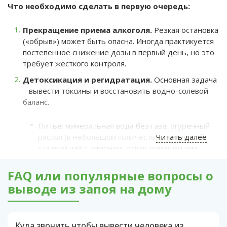
Что необходимо сделать в первую очередь:
Прекращение приема алкоголя.
Резкая остановка
(«обрыв») может быть опасна. Иногда практикуется
постепенное снижение дозы в первый день, но это
требует жесткого контроля.
Детоксикация и регидратация.
Основная задача
– вывести токсины и восстановить водно-солевой
баланс.
Питье: минеральная вода без газа, огуречный
рассол (в небольшом количестве), некрепкий
Читать далее
сладкий чай с лимоном, отвар ромашки или
шиповника. Не менее 2-3 литров в сутки,
маленькими порциями.
FAQ или популярные вопросы о
выводе из запоя на дому
Сорбенты: активированный уголь, энтеросгель
для связывания остатков алкоголя в ЖКТ.
Медикаментозная поддержка (БАЗОВАЯ, БЕЗ
Куда звонить чтобы вывести человека из
РЕЦЕПТА).